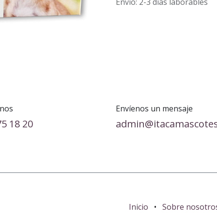
Envío: 2-3 días laborables
nos
Envíenos un mensaje
75 18 20
admin@itacamascote
Inicio
•
Sobre nosotro