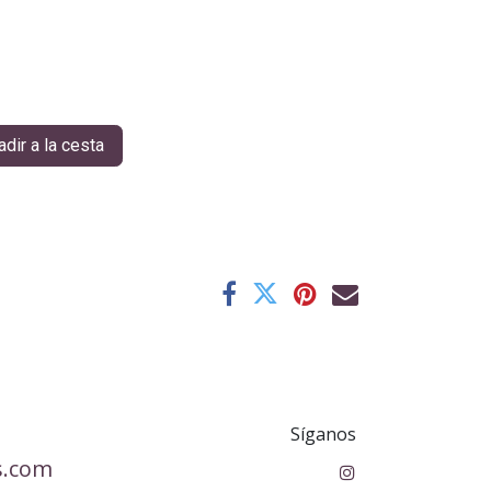
dir a la cesta
Síganos
s.com