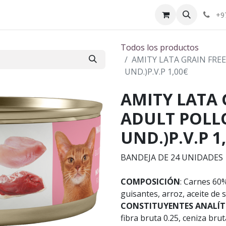
ctenos
¿Quiénes somos?
+9
Todos los productos
AMITY LATA GRAIN FREE
UND.)P.V.P 1,00€
AMITY LATA 
ADULT POLLO
UND.)P.V.P 1
BANDEJA DE 24 UNIDADES
COMPOSICIÓN
: Carnes 60
guisantes, arroz, aceite de
CONSTITUYENTES ANALÍTI
fibra bruta 0.25, ceniza br