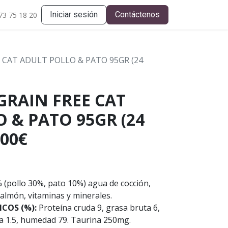
Iniciar sesión
Contáctenos
73 75 18 20
 CAT ADULT POLLO & PATO 95GR (24
GRAIN FREE CAT
 & PATO 95GR (24
,00€
% (pollo 30%, pato 10%) agua de cocción,
 salmón, vitaminas y minerales.
COS (%):
Proteína cruda 9, grasa bruta 6,
uta 1.5, humedad 79. Taurina 250mg.