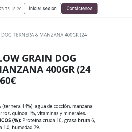
Iniciar sesión
Contáctenos
73 75 18 20
 DOG TERNERA & MANZANA 400GR (24
 LOW GRAIN DOG
MANZANA 400GR (24
,60€
% (ternera 14%), agua de cocción, manzana
arroz, quinoa 1%, vitaminas y minerales.
COS (%):
Proteína cruda 10, grasa bruta 6,
uta 1.0, humedad 79.