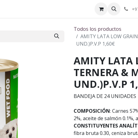
ctenos
¿Quiénes somos?
+9
Todos los productos
AMITY LATA LOW GRAIN
UND.)P.V.P 1,60€
AMITY LATA
TERNERA & 
UND.)P.V.P 1
BANDEJA DE 24 UNIDADES
COMPOSICIÓN
: Carnes 57
2%, aceite de salmón 0.1%, 
CONSTITUYENTES ANALÍTI
fibra bruta 0.30, ceniza br