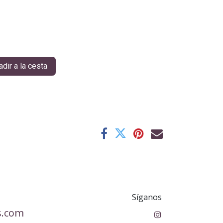
dir a la cesta
Síganos
s.com