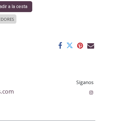
dir a la cesta
EDORES
Síganos
s.com