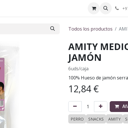
ctenos
¿Quiénes somos?
+9
Todos los productos
AMI
AMITY MEDI
JAMÓN
6uds/caja
100% Hueso de jamón serr
12,84
€
Aña
PERRO
SNACKS
AMITY
S