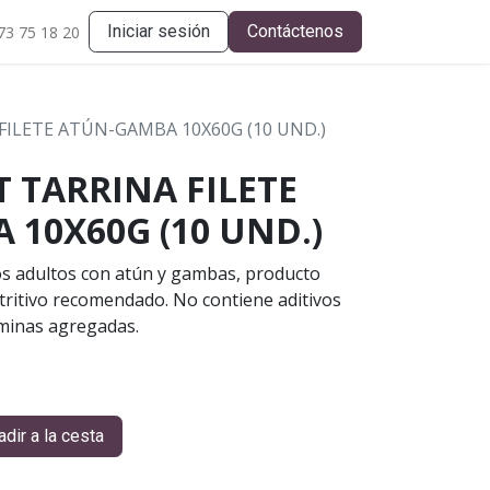
Iniciar sesión
Contáctenos
73 75 18 20
FILETE ATÚN-GAMBA 10X60G (10 UND.)
 TARRINA FILETE
10X60G (10 UND.)
s adultos con atún y gambas, producto
tritivo recomendado. No contiene aditivos
itaminas agregadas.
dir a la cesta