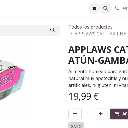
ctenos
¿Quiénes somos?
+9
Todos los productos
APPLAWS CAT TARRINA 
APPLAWS CAT
ATÚN-GAMBA 
Alimento húmedo para gato
natural muy apetecible y nu
artificiales, ni gluten, ni v
19,99
€
Aña
GATO