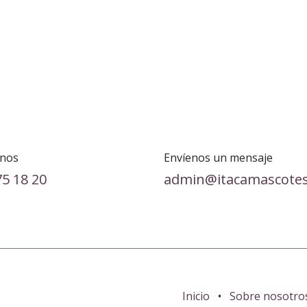
nos
Envíenos un mensaje
75 18 20
admin@itacamascote
Inicio
•
Sobre nosotro