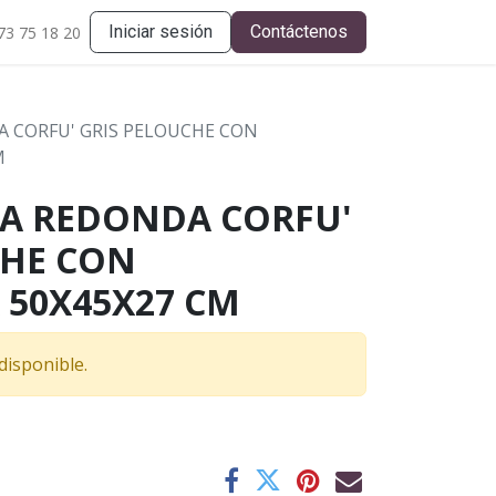
Iniciar sesión
Contáctenos
73 75 18 20
 CORFU' GRIS PELOUCHE CON
M
MA REDONDA CORFU'
CHE CON
 50X45X27 CM
disponible.