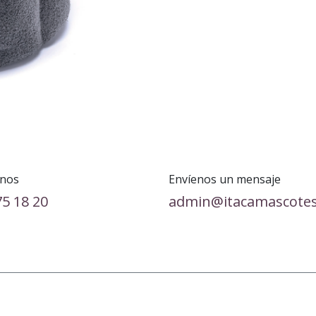
nos
Envíenos un mensaje
75 18 20
admin@itacamascote