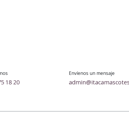
nos
Envíenos un mensaje
75 18 20
admin@itacamascote