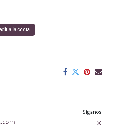
dir a la cesta
Síganos
s.com