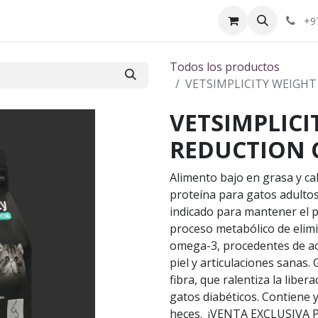
ctenos
¿Quiénes somos?
+9
Todos los productos
VETSIMPLICITY WEIGHT
VETSIMPLICI
REDUCTION C
Alimento bajo en grasa y cal
proteína para gatos adulto
indicado para mantener el p
proceso metabólico de elimi
omega-3, procedentes de ac
piel y articulaciones sanas. 
fibra, que ralentiza la libe
gatos diabéticos. Contiene y
heces. ¡VENTA EXCLUSIVA 