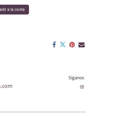
dir a la cesta
Síganos
s.com